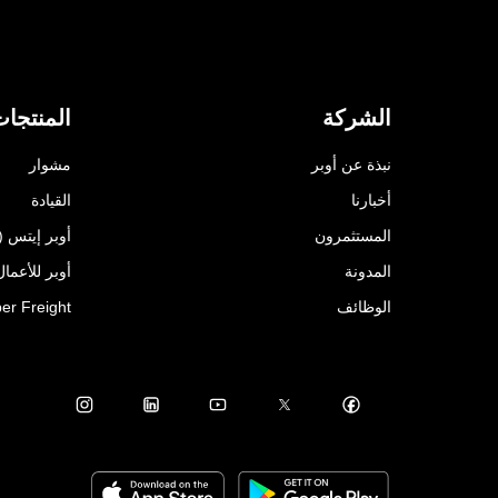
الشركة
المنتجا
نبذة عن أوبر
مشوار
أخبارنا
القيادة
المستثمرون
أوبر إيتس (Uber Eats)
المدونة
أوبر للأعمال ( for Business
الوظائف
er Freight