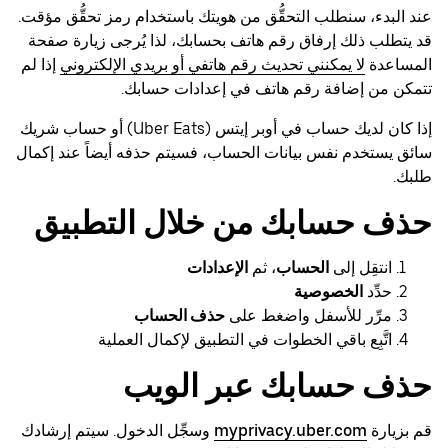
عند البدء، سنطلب التحقُّق من هويتك باستخدام رمز تحقُّق مؤقت.
قد يتطلب ذلك إرفاق رقم هاتف بحسابك، لذا يُرجى زيارة صفحة
المساعدة
لا يمكنني تحديث رقم هاتفي أو بريدي الإلكتروني
إذا لم
تتمكن من إضافة رقم هاتف في إعدادات حسابك.
إذا كان لديك حساب في أوبر إيتس (Uber Eats) أو حساب شريك
سائق يستخدم نفس بيانات الحساب، فسيتم حذفه أيضاً عند إكمال
طلبك.
حذف حسابك من خلال التطبيق
انتقِل إلى
الحساب
، ثم
الإعدادات
حدِّد
الخصوصية
مرِّر للأسفل واضغط على
حذف الحساب
اتَّبِع باقي الخطوات في التطبيق لإكمال العملية
حذف حسابك عبر الويب
قم بزيارة
myprivacy.uber.com
وسجِّل الدخول. سيتم إرشادك