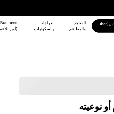
المتاجر
الدراجات
 Business
أوبر إيتس (Uber
والمطاعم
والسكوترات
(أوبر للأعم
و نوعيته