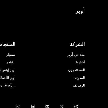
أوبر
الشركة
المنتجا
نبذة عن أوبر
مشوار
أخبارنا
القيادة
المستثمرون
أوبر إيتس (Uber Eats)
المدونة
أوبر للأعمال ( for Business
الوظائف
er Freight