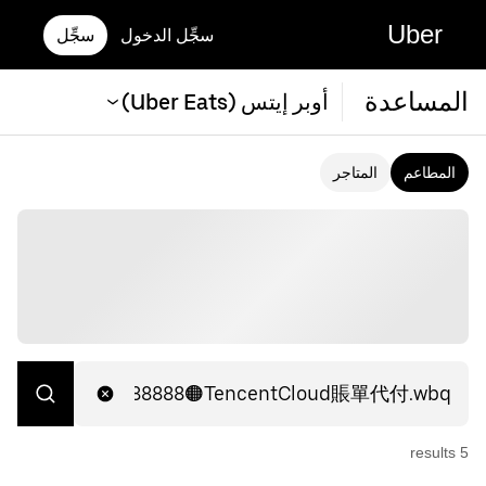
Uber
سجِّل الدخول
سجِّل
المساعدة
أوبر إيتس (Uber Eats)
المطاعم
المتاجر
s
result
5