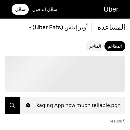
Uber
سجِّل الدخول
سجِّل
المساعدة
أوبر إيتس (Uber Eats)
المطاعم
المتاجر
s
result
5