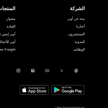
الشركة
المنتجا
نبذة عن أوبر
مشوار
أخبارنا
القيادة
المستثمرون
أوبر إيتس (Uber Eats)
المدونة
أوبر للأعمال ( for Business
الوظائف
er Freight
Uber Technologies Inc.