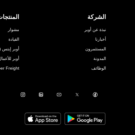
الشركة
المنتجا
نبذة عن أوبر
مشوار
أخبارنا
القيادة
المستثمرون
أوبر إيتس (Uber Eats)
المدونة
أوبر للأعمال ( for Business
الوظائف
er Freight