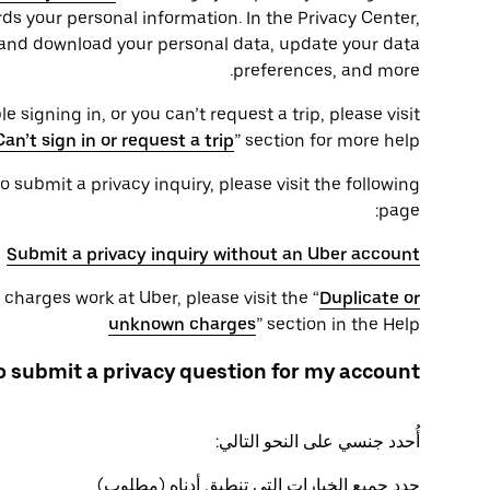
ds your personal information. In the Privacy Center,
ew and download your personal data, update your data
preferences, and more.
e signing in, or you can’t request a trip, please visit
Can’t sign in or request a trip
” section for more help
 submit a privacy inquiry, please visit the following
page:
Submit a privacy inquiry without an Uber account
charges work at Uber, please visit the “
Duplicate or
unknown charges
” section in the Help
to submit a privacy question for my account
أُحدد جنسي على النحو التالي:
حدد جميع الخيارات التي تنطبق أدناه (مطلوب)