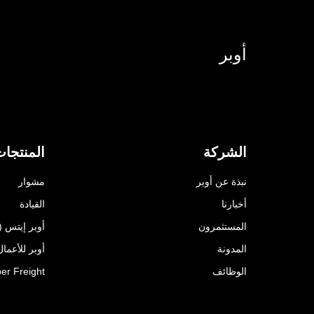
أوبر
الشركة
المنتجا
نبذة عن أوبر
مشوار
أخبارنا
القيادة
المستثمرون
أوبر إيتس (Uber Eats)
المدونة
أوبر للأعمال ( for Business
الوظائف
er Freight