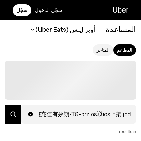
Uber
سجِّل الدخول
سجِّل
المساعدة
أوبر إيتس (Uber Eats)
المطاعم
المتاجر
s
result
5