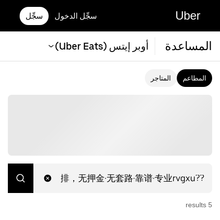
Uber
سجِّل الدخول
سجِّل
المساعدة
أوبر إيتس (Uber Eats)
المطاعم
المتاجر
s
result
5