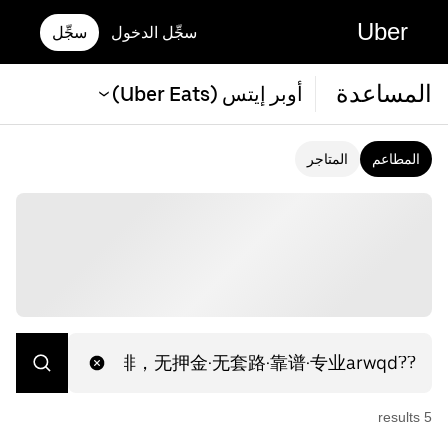
Uber
سجِّل الدخول
سجِّل
المساعدة
أوبر إيتس (Uber Eats)
المطاعم
المتاجر
s
result
5