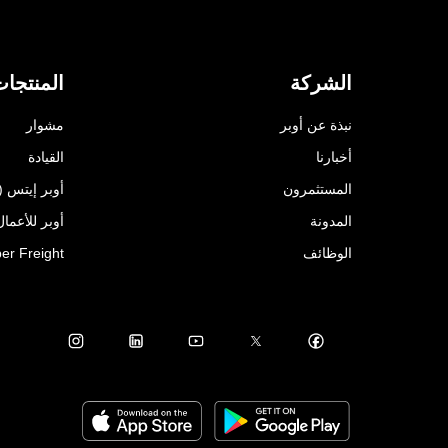
الشركة
المنتجا
نبذة عن أوبر
مشوار
أخبارنا
القيادة
المستثمرون
أوبر إيتس (Uber Eats)
المدونة
أوبر للأعمال ( for Business
الوظائف
er Freight