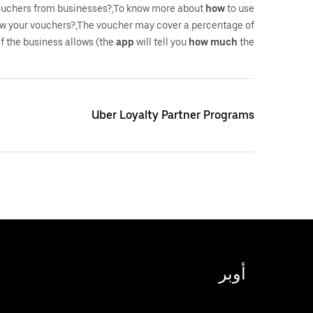
ouchers from businesses?,To know more about
how
to use
w your vouchers?,The voucher may cover a percentage of
 if the business allows (the
app
will tell you
how
much
the
Uber Loyalty Partner Programs
أوبر