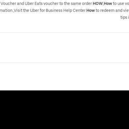
l Voucher and Uber Eats voucher to the same order
HOW
,
How
to use v
rmation.,Visit the Uber for Business Help Center
How
to redeem and vie
tips