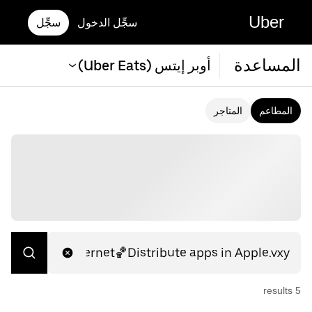
Uber
سجِّل الدخول
سجِّل
المساعدة
أوبر إيتس (Uber Eats)
المطاعم
المتاجر
s
result
5