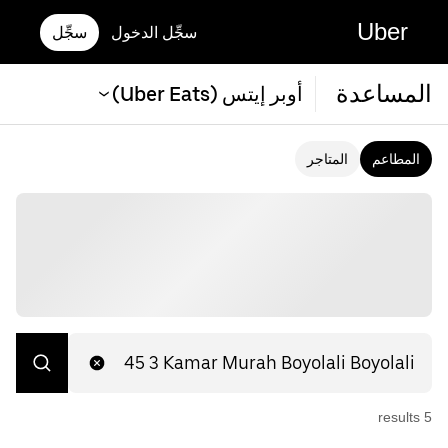
Uber
سجِّل الدخول
سجِّل
المساعدة
أوبر إيتس (Uber Eats)
المطاعم
المتاجر
s
result
5