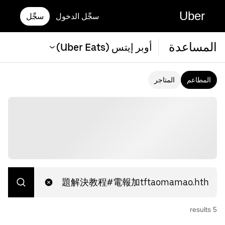
Uber
سجِّل الدخول
سجِّل
المساعدة
أوبر إيتس (Uber Eats)
المطاعم
المتاجر
s
result
5