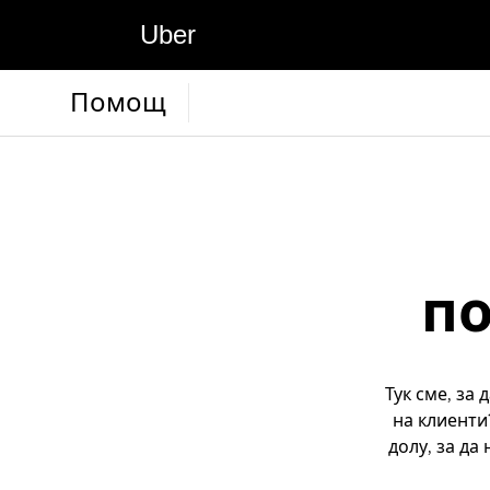
Uber
Помощ
по
Тук сме, за
на клиенти
долу, за да