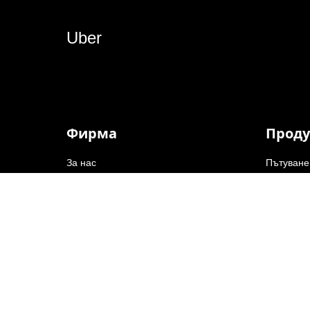
Uber
Фирма
Проду
За нас
Пътуване
Читалня за новини
Шофиран
Инвеститори
Uber Eats
Блог
Uber for 
Кариери
Uber Frei