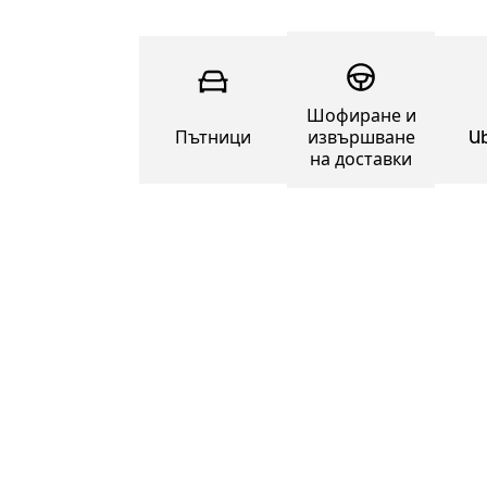
Шофиране и
Пътници
извършване
Ub
на доставки