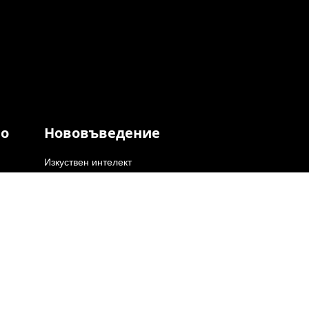
во
Нововъведение
Изкуствен интелект