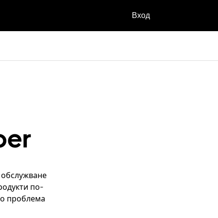
Вход
ber
а обслужване
родукти по-
сно проблема