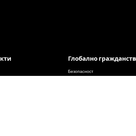
кти
Глобално гражданст
Безопасност
е
Сигурност
Многообразие
Business
Прозрачност
ght