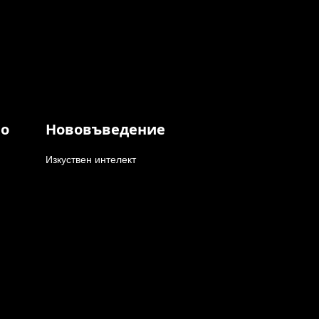
во
Нововъведение
Изкуствен интелект