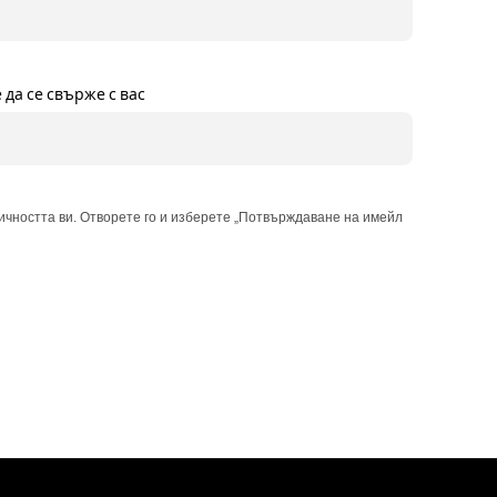
да се свърже с вас
чността ви. Отворете го и изберете „Потвърждаване на имейл