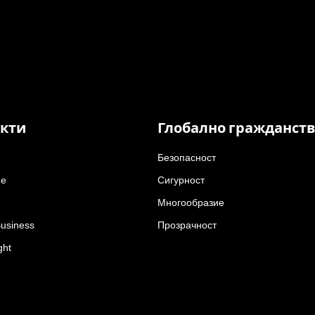
кти
Глобално гражданст
Безопасност
е
Сигурност
Многообразие
Business
Прозрачност
ght