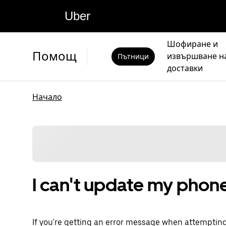
Uber
Шофиране и
Помощ
извършване н
Пътници
доставки
Начало
I can't update my phon
If you're getting an error message when attemptin