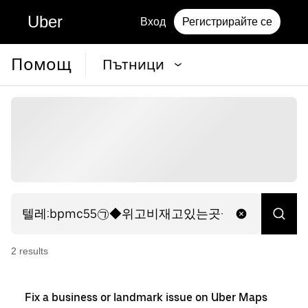
Uber
Вход
Регистрирайте се
Помощ
Пътници
2
result
s
Fix a business or landmark issue on Uber Maps