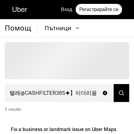
Uber
Вход
Регистрирайте се
Помощ
Пътници
2
result
s
Fix a business or landmark issue on Uber Maps