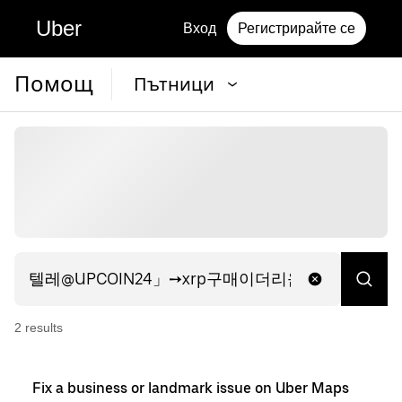
Uber
Вход
Регистрирайте се
Помощ
Пътници
2
result
s
Fix a business or landmark issue on Uber Maps