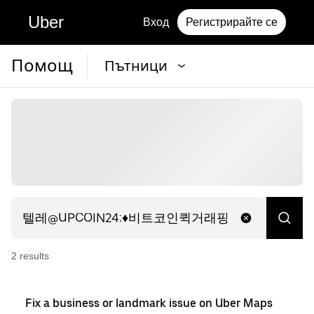
Uber
Вход
Регистрирайте се
Помощ
Пътници
2
result
s
Fix a business or landmark issue on Uber Maps