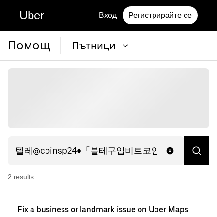
Uber
Вход
Регистрирайте се
Помощ
Пътници
2
result
s
Fix a business or landmark issue on Uber Maps