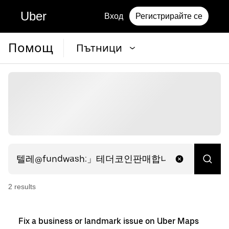
Uber
Вход
Регистрирайте се
Помощ
Пътници
2
result
s
Fix a business or landmark issue on Uber Maps