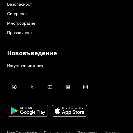
Безопасност
Сигурност
Многообразие
Прозрачност
Нововъведение
Изкуствен интелект
Uber Technologies
Поверителност
Достъпност
Условия