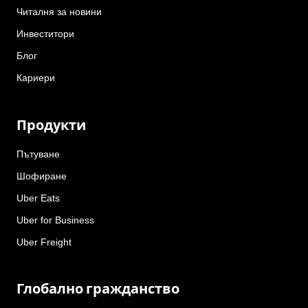
Читалня за новини
Инвеститори
Блог
Кариери
Продукти
Пътуване
Шофиране
Uber Eats
Uber for Business
Uber Freight
Глобално гражданство