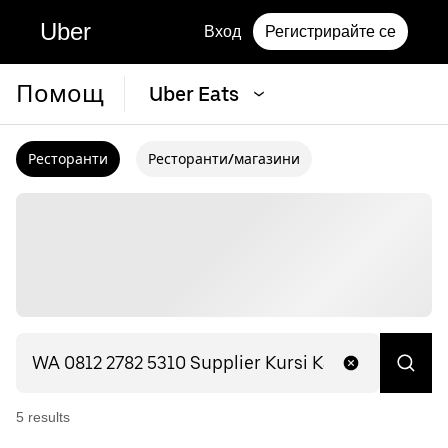
Uber
Вход
Регистрирайте се
Помощ
Uber Eats
Ресторанти
Ресторанти/магазини
5
result
s