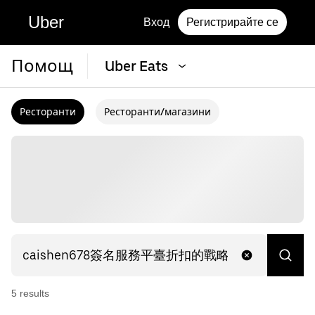
Uber
Вход
Регистрирайте се
Помощ
Uber Eats
Ресторанти
Ресторанти/магазини
5
result
s