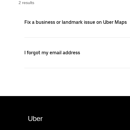
2
result
s
Fix a business or landmark issue on Uber Maps
I forgot my email address
Uber