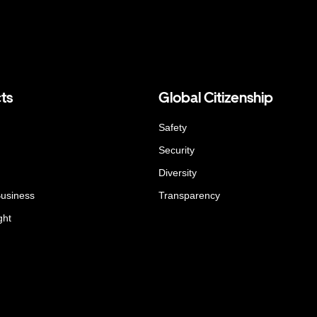
ts
Global Citizenship
Safety
Security
Diversity
Business
Transparency
ght