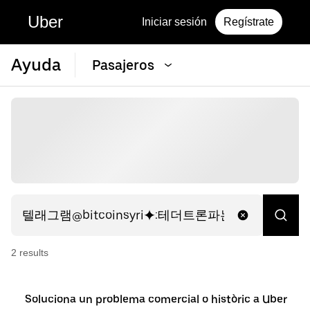
Uber
Iniciar sesión
Regístrate
Ayuda
Pasajeros
2
result
s
Soluciona un problema comercial o històric a Uber