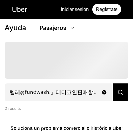
Uber
Iniciar sesión
Regístrate
Ayuda
Pasajeros
2
result
s
Soluciona un problema comercial o històric a Uber