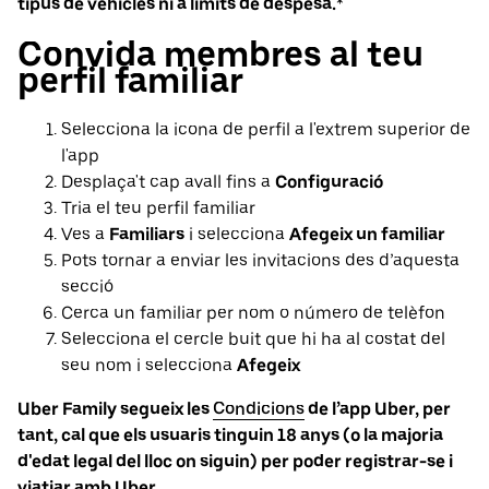
tipus de vehicles ni a límits de despesa.
*
Convida membres al teu
perfil familiar
Selecciona la icona de perfil a l'extrem superior de
l'app
Desplaça't cap avall fins a
Configuració
Tria el teu perfil familiar
Ves a
Familiars
i selecciona
Afegeix un familiar
Pots tornar a enviar les invitacions des d’aquesta
secció
Cerca un familiar per nom o número de telèfon
Selecciona el cercle buit que hi ha al costat del
seu nom i selecciona
Afegeix
Uber Family segueix les
Condicions
de l’app Uber, per
tant, cal que els usuaris tinguin 18 anys (o la majoria
d'edat legal del lloc on siguin) per poder registrar-se i
viatjar amb Uber.