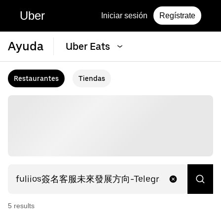
Uber
Iniciar sesión
Regístrate
Ayuda
Uber Eats
Restaurantes
Tiendas
5
result
s