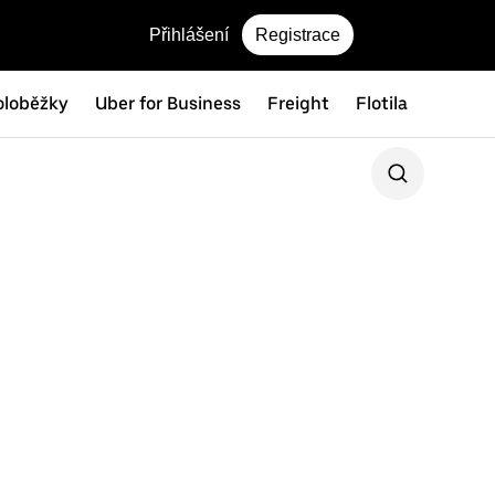
Přihlášení
Registrace
oloběžky
Uber for Business
Freight
Flotila