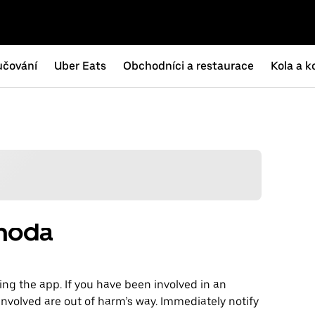
učování
Uber Eats
Obchodníci a restaurace
Kola a k
ehoda
ng the app. If you have been involved in an
involved are out of harm’s way. Immediately notify