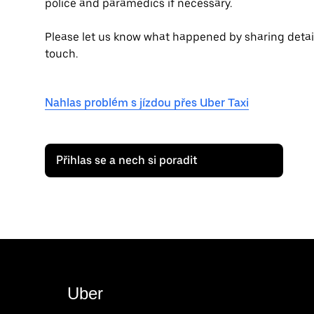
police and paramedics if necessary.
Please let us know what happened by sharing details 
touch.
Nahlas problém s jízdou přes Uber Taxi
Přihlas se a nech si poradit
Uber