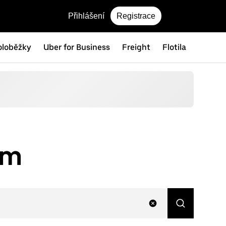
Přihlášení
Registrace
oloběžky
Uber for Business
Freight
Flotila
em