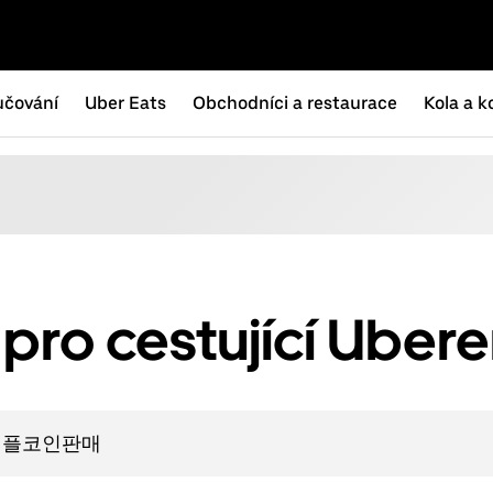
učování
Uber Eats
Obchodníci a restaurace
Kola a k
pro cestující Uber