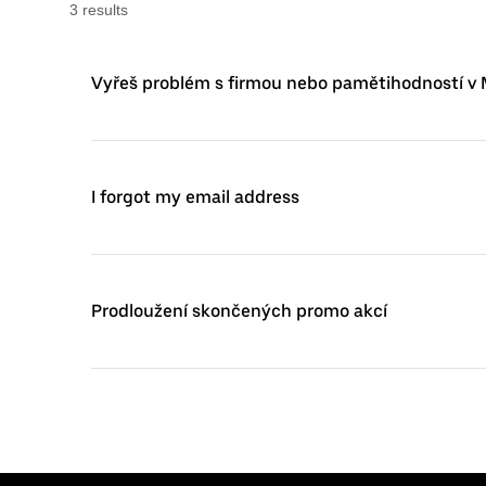
3
result
s
Vyřeš problém s firmou nebo pamětihodností v
I forgot my email address
Prodloužení skončených promo akcí