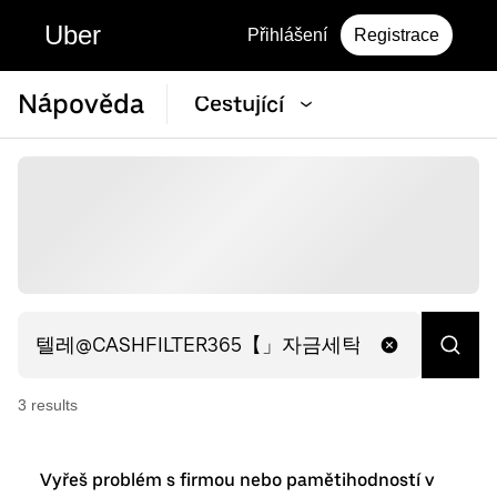
Uber
Přihlášení
Registrace
Nápověda
Cestující
3
result
s
Vyřeš problém s firmou nebo pamětihodností v