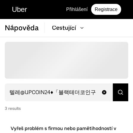
Uber
Přihlášení
Registrace
Nápověda
Cestující
3
result
s
Vyřeš problém s firmou nebo pamětihodností v