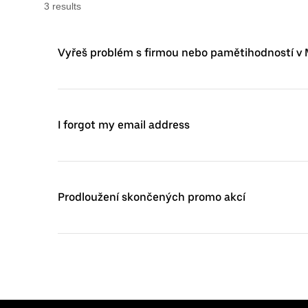
3
result
s
Vyřeš problém s firmou nebo pamětihodností v
I forgot my email address
Prodloužení skončených promo akcí