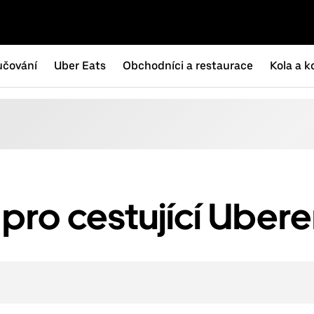
učování
Uber Eats
Obchodníci a restaurace
Kola a k
pro cestující Uber