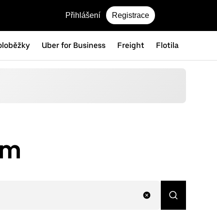
Přihlášení
Registrace
oloběžky
Uber for Business
Freight
Flotila
em