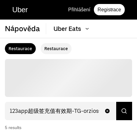
Uber
Přihlášení
Registrace
Nápověda
Uber Eats
Restaurace
Restaurace
5
result
s