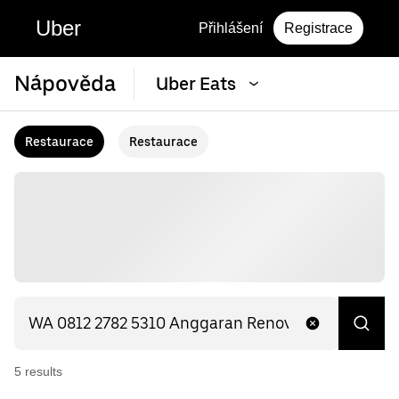
Uber
Přihlášení
Registrace
Nápověda
Uber Eats
Restaurace
Restaurace
5
result
s