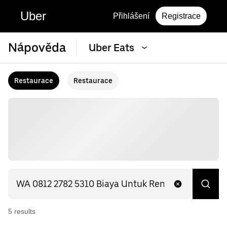
Uber
Přihlášení
Registrace
Nápověda
Uber Eats
Restaurace
Restaurace
5
result
s