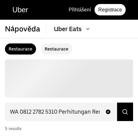
Uber
Přihlášení
Registrace
Nápověda
Uber Eats
Restaurace
Restaurace
5
result
s