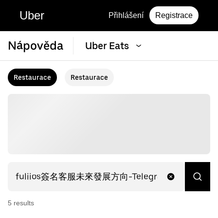
Uber
Přihlášení
Registrace
Nápověda
Uber Eats
Restaurace
Restaurace
5
result
s