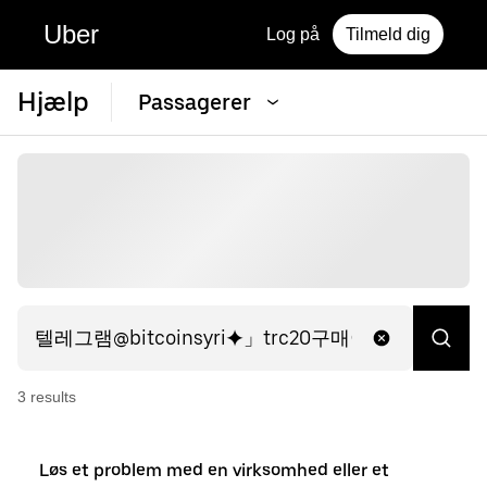
Uber
Log på
Tilmeld dig
Hjælp
Passagerer
3
result
s
Løs et problem med en virksomhed eller et