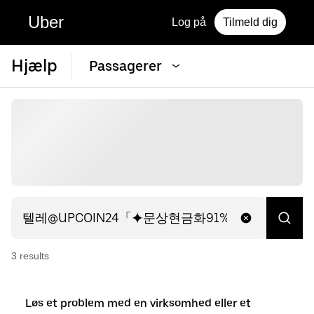
Uber
Log på
Tilmeld dig
Hjælp
Passagerer
3
result
s
Løs et problem med en virksomhed eller et