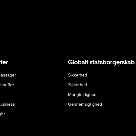
ter
Globalt statsborgerskab
passager
Sikkerhed
hauffør
Sikkerhed
Mangfoldighed
Business
Gennemsigtighed
ght