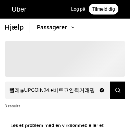
Uber
Log på
Tilmeld dig
Hjælp
Passagerer
3
result
s
Løs et problem med en virksomhed eller et