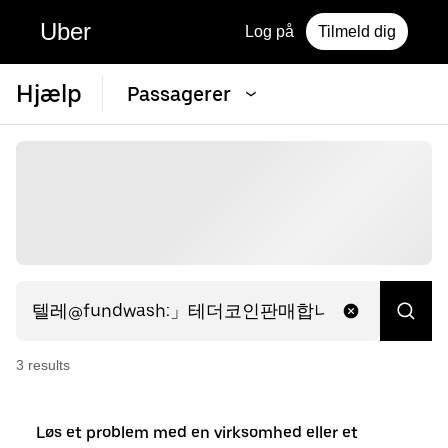
Uber
Log på
Tilmeld dig
Hjælp
Passagerer
3
result
s
Løs et problem med en virksomhed eller et