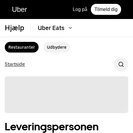
Uber
Log på
Tilmeld dig
Hjælp
Uber Eats
Restauranter
Udbydere
Startside
Leveringspersonen