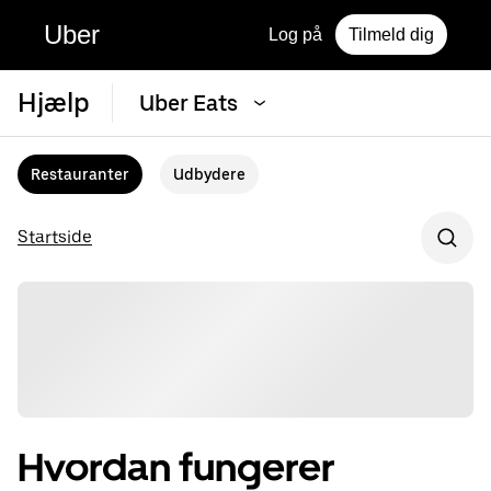
Uber
Log på
Tilmeld dig
Hjælp
Uber Eats
Restauranter
Udbydere
Startside
Hvordan fungerer