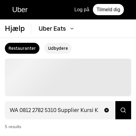
Uber
Log på
Tilmeld dig
Hjælp
Uber Eats
Restauranter
Udbydere
5
result
s